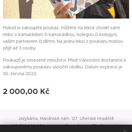
Pokud si zakoupíte poukaz, můžete na lekce chodit sami
nebo s kamarádem či kamarádkou, kolegou či kolegyní,
vaším partnerem či dětmi. Na jednu lekci z poukazu mohou
přijít až 3 osoby.
Poukazů je omezené množství. Před Vánocemi dostanete k
zakoupenému poukazu vánoční obálku. Datum expirace je
30. června 2022.
2 000,00
Kč
Jazykárna, Mariánské nám. 127, Uherské Hradiště
+420 728 059 264, jazykarna@gmail.com, FB, IG: Jazykárna